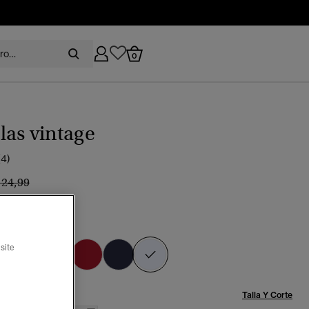
0
as vintage
(4)
recio rebajado de
a
 24,99
%
o
seleccionado
site
Talla:
Talla Y Corte