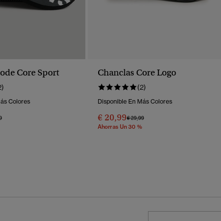
ode Core Sport
Chanclas Core Logo
2)
(2)
Más Colores
Disponible En Más Colores
€ 20,99
o Rebajado De
A
Precio Rebajado De
A
9
€ 29,99
Ahorras Un 30 %