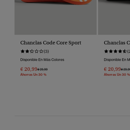
Chanclas Code Core Sport
Chanclas C
(3)
(
Disponible En Más Colores
Disponible En 
€ 20,99
€ 20,99
Precio Rebajado De
A
Preci
€ 29,99
€ 29,9
Ahorras Un 30 %
Ahorras Un 30 %