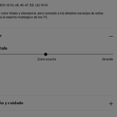
DO 12-13, UE 46-47, EE. UU 13-14
 color limpio y atemporal, pero sumado a los detalles naranjas de estas
 el espíritu nostálgico de los 70.
e
talla
Zona exacta
Grande
n y cuidado