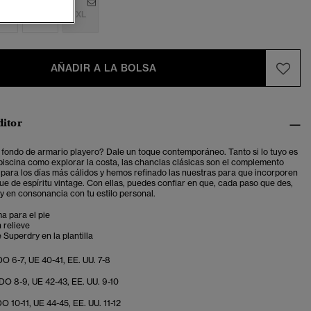
M
L
XL
AÑADIR A LA BOLSA
ditor
 fondo de armario playero? Dale un toque contemporáneo. Tanto si lo tuyo es
a piscina como explorar la costa, las chanclas clásicas son el complemento
 para los días más cálidos y hemos refinado las nuestras para que incorporen
ue de espíritu vintage. Con ellas, puedes confiar en que, cada paso que des,
 y en consonancia con tu estilo personal.
a para el pie
 relieve
 Superdry en la plantilla
O 6-7, UE 40-41, EE. UU. 7-8
O 8-9, UE 42-43, EE. UU. 9-10
O 10-11, UE 44-45, EE. UU. 11-12