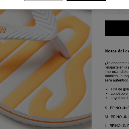
S
Notas del e
¿Te encanta tu
relajarte en l
imprescindible
también un toq
será auténtico
Tira de gom
Logotipo en
Logotipo de
S - REINO UNID
4
5
6
7
M - REINO UNID
L - REINO UNID