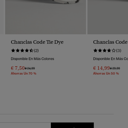
Chanclas Code Tie Dye
Chanclas Code
(2)
(3)
Disponible En Más Colores
Disponible En Más Co
€ 7,50
€ 14,99
Precio Rebajado De
A
Precio Reba
A
€ 24,99
€ 29,99
Ahorras Un 70 %
Ahorras Un 50 %