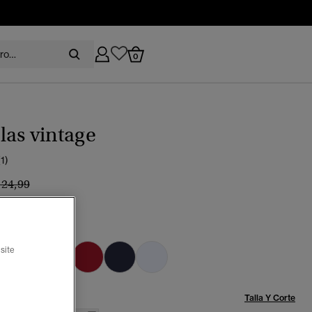
0
as vintage
(1)
recio rebajado de
a
 24,99
%
 botánico
ccionado
site
Talla:
Talla Y Corte