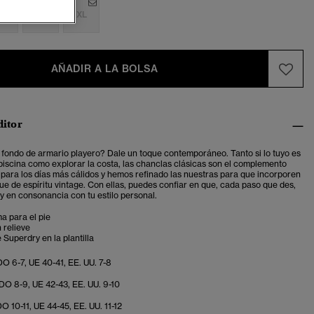
M
L
XL
AÑADIR A LA BOLSA
ditor
 fondo de armario playero? Dale un toque contemporáneo. Tanto si lo tuyo es
a piscina como explorar la costa, las chanclas clásicas son el complemento
 para los días más cálidos y hemos refinado las nuestras para que incorporen
ue de espíritu vintage. Con ellas, puedes confiar en que, cada paso que des,
 y en consonancia con tu estilo personal.
a para el pie
 relieve
 Superdry en la plantilla
O 6-7, UE 40-41, EE. UU. 7-8
O 8-9, UE 42-43, EE. UU. 9-10
O 10-11, UE 44-45, EE. UU. 11-12