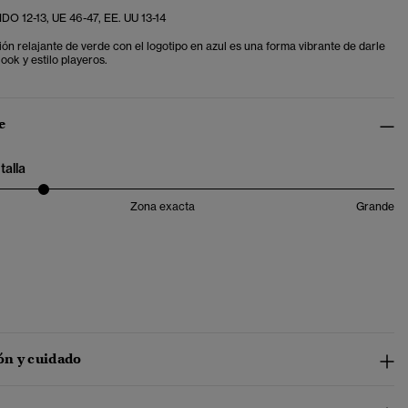
DO 12-13, UE 46-47, EE. UU 13-14
ón relajante de verde con el logotipo en azul es una forma vibrante de darle
look y estilo playeros.
e
talla
Zona exacta
Grande
n y cuidado