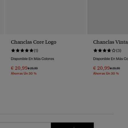
Chanclas Core Logo
Chanclas Vinta
(1)
(3)
Disponible En Más Colores
Disponible En Más Co
€ 20,99
€ 20,99
Precio Rebajado De
A
Precio Reba
A
€ 29,99
€ 29,99
Ahorras Un 30 %
Ahorras Un 30 %