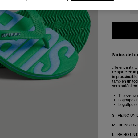
S
Notas del e
¿Te encanta tu
relajarte en l
imprescindible
también un toq
será auténtico
Tira de gom
Logotipo en
Logotipo de
S - REINO UNID
3
4
M - REINO UNID
L - REINO UNID