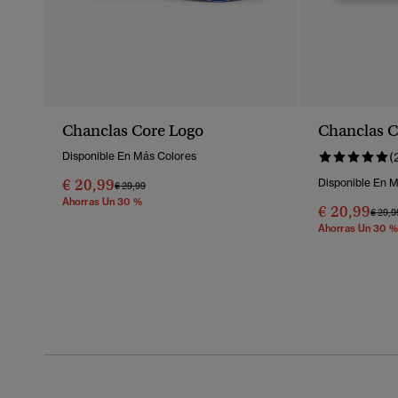
Chanclas Core Logo
Chanclas C
Disponible En Más Colores
(
€ 20,99
Disponible En 
Precio Rebajado De
A
€ 29,99
Ahorras Un 30 %
€ 20,99
Preci
€ 29,9
Ahorras Un 30 %