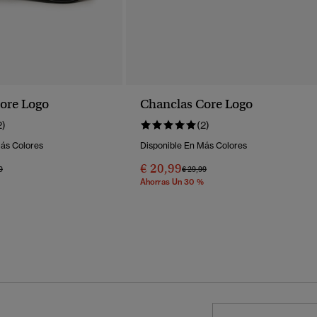
ore Logo
Chanclas Core Logo
2)
(2)
Más Colores
Disponible En Más Colores
€ 20,99
o Rebajado De
A
Precio Rebajado De
A
9
€ 29,99
Ahorras Un 30 %