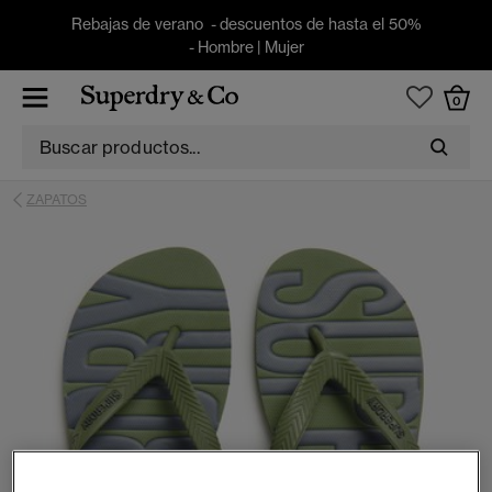
Rebajas de verano - descuentos de hasta el 50%
-
Hombre
|
Mujer
0
ZAPATOS