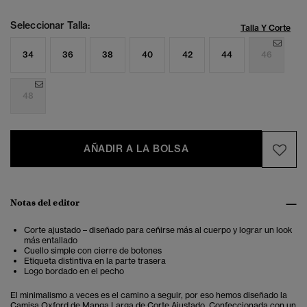
Seleccionar Talla:
Talla Y Corte
34
36
38
40
42
44
46
48
AÑADIR A LA BOLSA
Notas del editor
Corte ajustado – diseñado para ceñirse más al cuerpo y lograr un look
más entallado
Cuello simple con cierre de botones
Etiqueta distintiva en la parte trasera
Logo bordado en el pecho
El minimalismo a veces es el camino a seguir, por eso hemos diseñado la
Camisa Oxford de Manga Larga de Corte Ajustado. Confeccionada con un