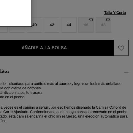
Talla:
Talla Y Corte
6
38
40
42
44
46
48
AÑADIR A LA BOLSA
ditor
ado – diseñado para ceñirse más al cuerpo y lograr un look más entallado
le con cierre de botones
tintiva en la parte trasera
do en el pecho
 a veces es el camino a seguir, por eso hemos diseñado la Camisa Oxford de
e Corte Ajustado. Confeccionada con un logo bordado renovado en el pecho
stado, esta camisa encarna el chic sin esfuerzo, una elección automática para
ión.