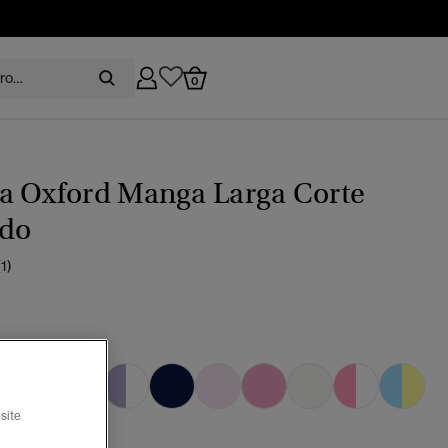
0
a Oxford Manga Larga Corte
ado
(1)
 azul bróker
seleccionado
site