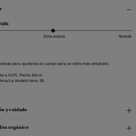
e
talla
Zona exacta
Grande
iseñado para ajustarse al cuerpo para un estilo más entallado.
tura 1m75. Pecho 86cm
lleva/La modelo lleva:
38
n y cuidado
dón orgánico