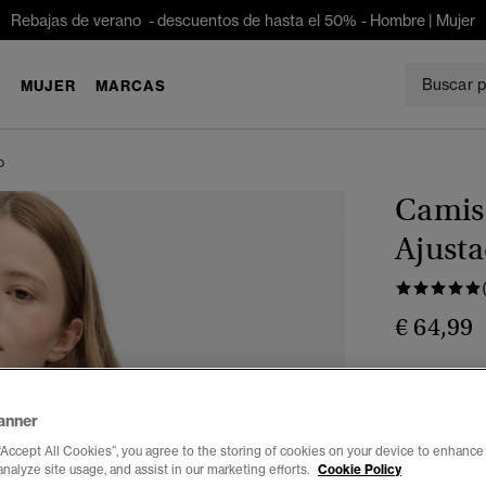
Rebajas de verano - descuentos de hasta el 50% -
Hombre
|
Mujer
E
MUJER
MARCAS
o
Camis
Ajust
€ 64,99
Color:
rayas
anner
“Accept All Cookies”, you agree to the storing of cookies on your device to enhance 
analyze site usage, and assist in our marketing efforts.
Cookie Policy