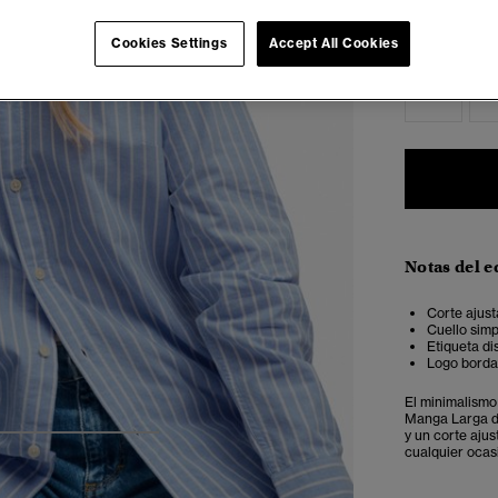
Seleccionar 
Cookies Settings
Accept All Cookies
34
3
Notas del e
Corte ajust
Cuello simp
Etiqueta dis
Logo borda
El minimalismo
Manga Larga d
y un corte aju
4
5
6
7
cualquier ocas