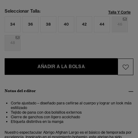
Seleccionar Talla:
Talla Y Corte
34
36
38
40
42
44
46
48
AÑADIR A LA BOLSA
Notas del editor
Corte ajustado – diseñado para ceñirse al cuerpo y lograr un look más
estilizado
Tejido de pana con dos bolsillos externos
Cierre de ganchos con ligero acolchado
Etiqueta distintiva en la manga
Nuestro espectacular Abrigo Afghan Largo es el básico de temporada por
excelencia. Inspirado en el movimiento bohemio, este abrigo ha sido