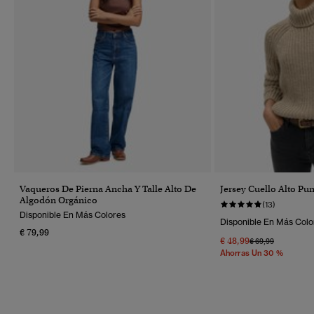
Vaqueros De Pierna Ancha Y Talle Alto De
Jersey Cuello Alto Pu
Algodón Orgánico
(13)
Disponible En Más Colores
Disponible En Más Colo
€ 79,99
€ 48,99
Precio Rebajado 
A
€ 69,99
Ahorras Un 30 %