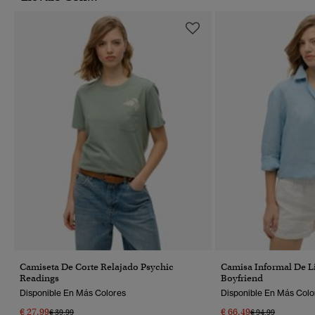
Camiseta De Corte Relajado Psychic
Camisa Informal De L
Readings
Boyfriend
Disponible En Más Colores
Disponible En Más Colo
€ 27,99
€ 66,49
Precio Rebajado De
A
Precio Rebajado 
A
€ 39,99
€ 94,99