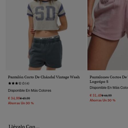
Pantalón Corto De Chándal Vintage Wash
Pantalones Cortos De 
Logotipo S
(4)
Disponible En Más Colo
Disponible En Más Colores
€ 31,49
Precio Rebajado 
A
€ 44,99
€ 34,99
Precio Rebajado De
A
€ 49,99
Ahorras Un 30 %
Ahorras Un 30 %
Llévalo Con...