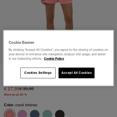
Cookie Banner
1
2
3
4
5
6
7
By clicking “Accept All Cookies”, you agree to the storing of cookies on
your device to enhance site navigation, analyze site usage, and assist
in our marketing efforts.
Cookie Policy
Shorts Essential Logo Teñidos
Cookies Settings
Accept All Cookies
(1)
Precio rebajado de
a
€ 27,99
€ 39,99
Ahorras un 30 %
Color:
coral intenso
seleccionado