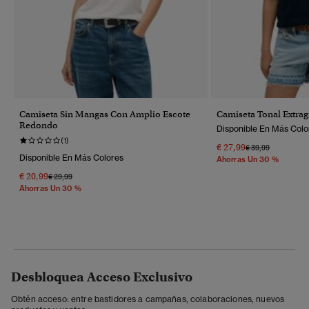
Camiseta Sin Mangas Con Amplio Escote
Camiseta Tonal Extrag
Redondo
Disponible En Más Colo
(1)
€ 27,99
Precio Rebajado 
A
€ 39,99
Disponible En Más Colores
Ahorras Un 30 %
€ 20,99
Precio Rebajado De
A
€ 29,99
Ahorras Un 30 %
Desbloquea Acceso Exclusivo
Obtén acceso: entre bastidores a campañas, colaboraciones, nuevos