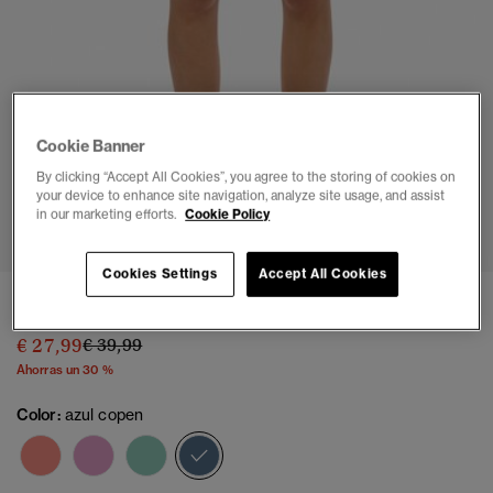
Cookie Banner
By clicking “Accept All Cookies”, you agree to the storing of cookies on
your device to enhance site navigation, analyze site usage, and assist
1
2
3
4
5
6
in our marketing efforts.
Cookie Policy
Cookies Settings
Accept All Cookies
Shorts Essential Logo Teñidos
Precio rebajado de
a
€ 27,99
€ 39,99
Ahorras un 30 %
Color:
azul copen
seleccionado