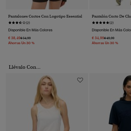
Pantalones Cortos Con Logotipo Essential
Pantalón Corto De Ch
(2)
(2)
Disponible En Más Colores
Disponible En Más Colo
€ 38,49
€ 34,99
Precio Rebajado De
A
Precio Rebajado 
A
€ 54,99
€ 49,99
Ahorras Un 30 %
Ahorras Un 30 %
Llévalo Con...