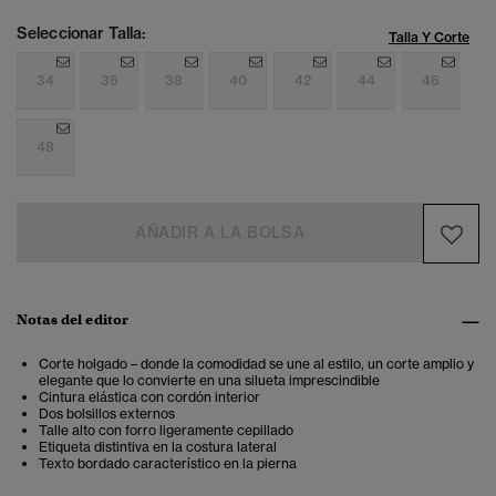
Seleccionar Talla:
Talla Y Corte
34
36
38
40
42
44
46
48
AÑADIR A LA BOLSA
Notas del editor
Corte holgado – donde la comodidad se une al estilo, un corte amplio y
elegante que lo convierte en una silueta imprescindible
Cintura elástica con cordón interior
Dos bolsillos externos
Talle alto con forro ligeramente cepillado
Etiqueta distintiva en la costura lateral
Texto bordado característico en la pierna