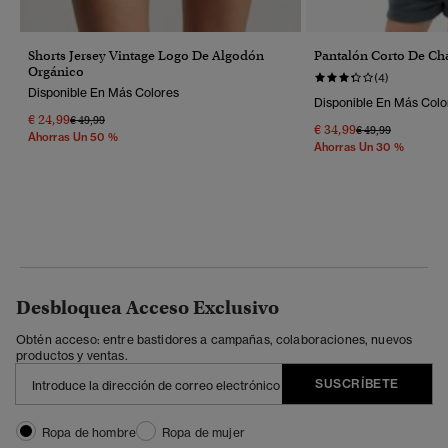
Shorts Jersey Vintage Logo De Algodón
Pantalón Corto De Ch
Orgánico
(4)
Disponible En Más Colores
Disponible En Más Colo
€ 24,99
Precio Rebajado De
A
€ 49,99
€ 34,99
Precio Rebajado 
A
€ 49,99
Ahorras Un 50 %
Ahorras Un 30 %
Desbloquea Acceso Exclusivo
Obtén acceso: entre bastidores a campañas, colaboraciones, nuevos
productos y ventas.
SUSCRÍBETE
Ropa de hombre
Ropa de mujer