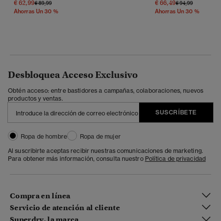
€ 62,99
€ 66,49
Precio Rebajado De
A
Precio Rebajado 
A
€ 89,99
€ 94,99
Ahorras Un 30 %
Ahorras Un 30 %
Desbloquea Acceso Exclusivo
Obtén acceso: entre bastidores a campañas, colaboraciones, nuevos
productos y ventas.
SUSCRÍBETE
Ropa de hombre
Ropa de mujer
Al suscribirte aceptas recibir nuestras comunicaciones de marketing.
Para obtener más información, consulta nuestro
Política de privacidad
Compra en línea
Servicio de atención al cliente
Superdry, la marca