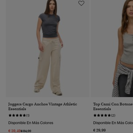
Joggers Cargo Anchos Vintage Athletic
Top Cami Con Botones
Essentials
Essentials
(1)
(2)
Disponible En Más Colores
Disponible En Más Colo
€ 29,99
€ 59,49
Precio Rebajado De
A
€ 84,99