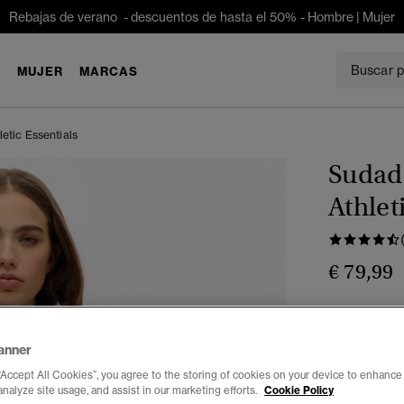
Rebajas de verano - descuentos de hasta el 50% -
Hombre
|
Mujer
E
MUJER
MARCAS
etic Essentials
Sudad
Athlet
€ 79,99
Color:
rojo 
anner
“Accept All Cookies”, you agree to the storing of cookies on your device to enhance 
analyze site usage, and assist in our marketing efforts.
Cookie Policy
Seleccionar 