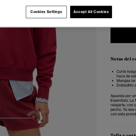
34
3
Cookies Settings
Accept All Cookies
Notas del e
Corte holga
hace de est
Mangas lar
Dobladillo 
Apuesta por un
Essentials. La
relajarte, con 
pecho. Ya sea 
con esta prend
3
4
5
Talla y cort