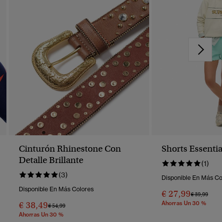
Cinturón Rhinestone Con
Shorts Essenti
Detalle Brillante
(1)
(3)
Disponible En Más Co
Disponible En Más Colores
€ 27,99
Precio Reba
A
€ 39,99
€ 38,49
Ahorras Un 30 %
Precio Rebajado De
A
€ 54,99
Ahorras Un 30 %