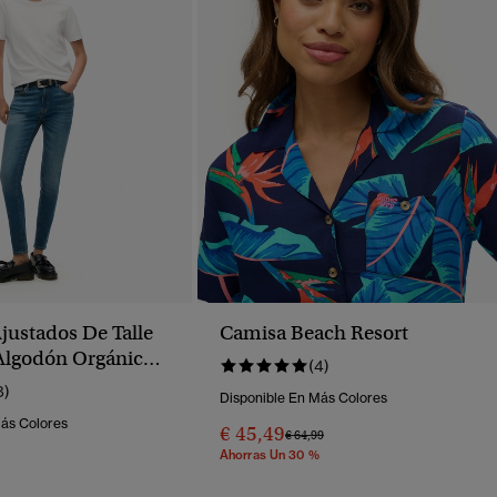
justados De Talle
Camisa Beach Resort
Algodón Orgánico
(4)
8)
Disponible En Más Colores
Más Colores
€ 45,49
Precio Rebajado De
A
€ 64,99
Ahorras Un 30 %