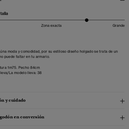
talla
Zona exacta
Grande
 aúna moda y comodidad, por su estiloso diseño holgado se trata de un
no puede faltar en tu armario.
tura 1m75. Pecho 84cm
lleva/La modelo lleva:
38
n y cuidado
lgodón en conversión