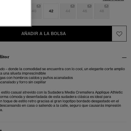
6
38
40
42
44
46
48
AÑADIR A LA BOLSA
ditor
do – donde la comodidad se encuentra con lo cool, un elegante corte amplio
a una silueta imprescindible
gas con hombros caídos y puños acanalados
acanalado y forro sin cepillar
 estilo casual atrevido con la Sudadera Media Cremallera Applique Athletic
 forma cómoda y desenfadada de esta sudadera clásica es ideal para
un toque de estilo retro gracias al gran logotipo bordado desgastado en el
descansando en casa o saliendo a la calle, seguro que causarás impresión
a.
e