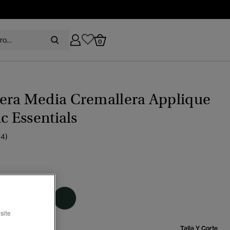
0
era Media Cremallera Applique
ic Essentials
(4)
burdeos
seleccionado
site
Talla:
Talla Y Corte