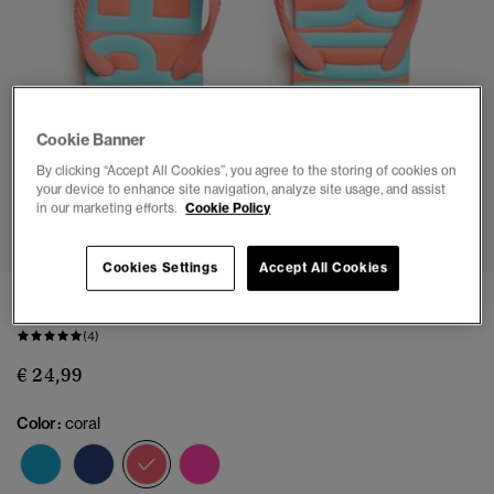
Cookie Banner
By clicking “Accept All Cookies”, you agree to the storing of cookies on
your device to enhance site navigation, analyze site usage, and assist
1
2
3
4
5
6
7
8
in our marketing efforts.
Cookie Policy
Cookies Settings
Accept All Cookies
Chanclas vintage
(4)
€ 24,99
Color:
coral
seleccionado