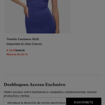
Vestido Camisero Midi
Disponible En Más Colores
€ 34,99
Precio Rebajado De
A
€ 69,99
Ahorras Un 50 %
Desbloquea Acceso Exclusivo
Obtén acceso: entre bastidores a campañas, colaboraciones, nuevos
productos y ventas.
SUSCRÍBETE