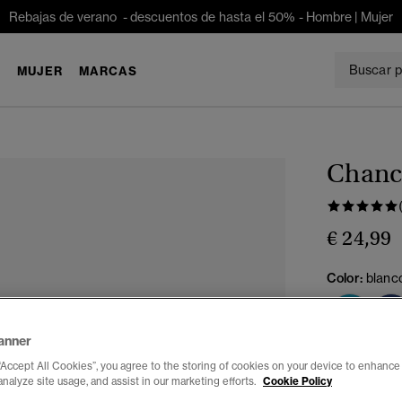
Rebajas de verano - descuentos de hasta el 50% -
Hombre
|
Mujer
E
MUJER
MARCAS
Chancl
€ 24,99
Color:
blanc
anner
Seleccionar 
“Accept All Cookies”, you agree to the storing of cookies on your device to enhance 
analyze site usage, and assist in our marketing efforts.
Cookie Policy