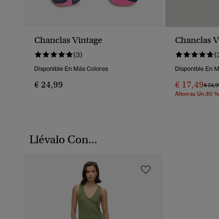
Chanclas Vintage
Chanclas V
(3)
(
Disponible En Más Colores
Disponible En 
€ 24,99
€ 17,49
Preci
€ 24,9
Ahorras Un 30 %
Llévalo Con...