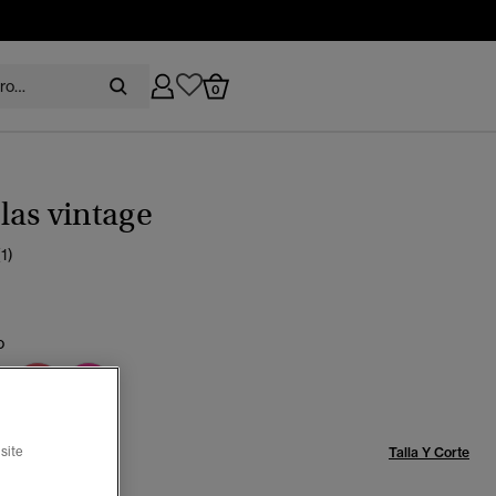
0
as vintage
(1)
o
Talla:
site
Talla Y Corte