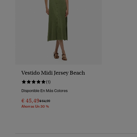
Vestido Midi Jersey Beach
(1)
Disponible En Más Colores
€ 45,49
Precio Rebajado De
A
€ 64,99
Ahorras Un 30 %