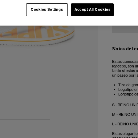
S
Cookies Settings
Accept All Cookies
Notas del e
Estas cómodas 
logotipo, son u
tanto si estás 
un paseo por la
Tira de gom
Logotipo en
Logotipo de
S - REINO UNID
M - REINO UNID
5
6
7
8
L - REINO UNID
Estas elegante