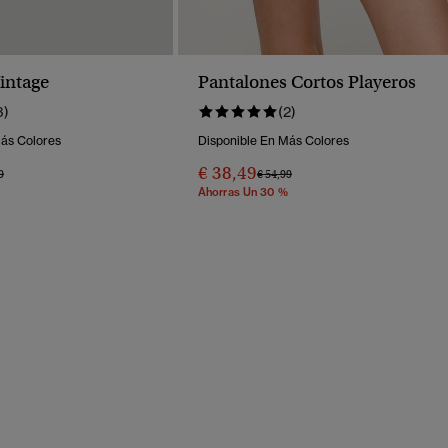
intage
Pantalones Cortos Playeros
3)
(2)
Más Colores
Disponible En Más Colores
€ 38,49
o Rebajado De
A
Precio Rebajado De
A
9
€ 54,99
Ahorras Un 30 %