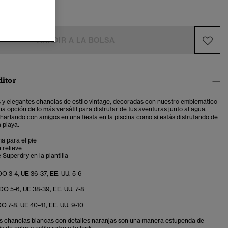
M
L
AÑADIR A LA BOLSA
ditor
y elegantes chanclas de estilo vintage, decoradas con nuestro emblemático
na opción de lo más versátil para disfrutar de tus aventuras junto al agua,
charlando con amigos en una fiesta en la piscina como si estás disfrutando de
 playa.
a para el pie
 relieve
 Superdry en la plantilla
O 3-4, UE 36-37, EE. UU. 5-6
O 5-6, UE 38-39, EE. UU. 7-8
O 7-8, UE 40-41, EE. UU. 9-10
s chanclas blancas con detalles naranjas son una manera estupenda de