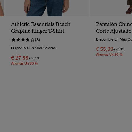
Athletic Essentials Beach
Pantalón Chino
Graphic Ringer T-Shirt
Corte Ajustado
(3)
Disponible En Más Co
€ 55,99
Disponible En Más Colores
Precio Reba
A
€ 79,99
Ahorras Un 30 %
€ 27,99
Precio Rebajado De
A
€ 39,99
Ahorras Un 30 %