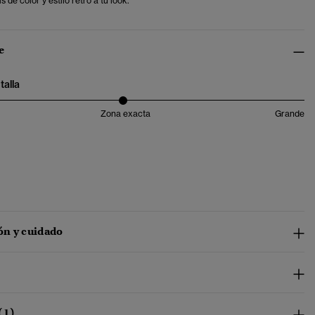
s de color y estilo retro a tu look.
e
talla
Zona exacta
Grande
n y cuidado
(1)