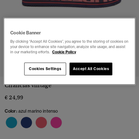
Cookie Banner
By clicking “Accept All Cookies”, you agree to the storing of cookies on
your device to enhance site navigation, analyze site usage, and assist
in our marketing efforts.
Cookie Policy
1
2
3
4
5
6
7
8
Cookies Settings
Accept All Cookies
Chanclas vintage
€ 24,99
Color:
azul marino intenso