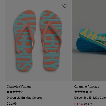
Chanclas Vintage
Chanclas Vintage
(4)
(5)
Disponible En Más Colores
Disponible En Más Colo
€ 24,99
€ 17,49
Precio Rebajado 
A
€ 24,99