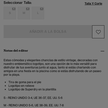
Seleccionar Talla:
Talla Y Corte
S
M
L
AÑADIR A LA BOLSA
Notas del editor
Estas cómodas y elegantes chanclas de estilo vintage, decoradas con
nuestro emblemático logotipo, son una opción de lo más versátil para
disfrutar de tus aventuras junto al agua, tanto si estás charlando con
amigos en una fiesta en la piscina como si estás disfrutando de un paseo
por la playa.
Tira de goma para el pie
Logotipo en relieve
Logotipo de Superdry en la plantilla
S - REINO UNIDO 3-4, UE 36-37, EE. UU. 5-6
M - REINO UNIDO 5-6, UE 38-39, EE. UU. 7-8