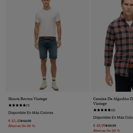
Shorts Rectos Vintage
Camisa De Algodón O
Vintage
(1)
(8)
Disponible En Más Colores
Disponible En Más Colo
€ 45,49
Precio Rebajado De
A
€ 64,99
€ 48,99
Precio Rebajado 
A
€ 69,99
Ahorras Un 30 %
Ahorras Un 30 %