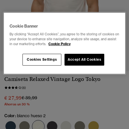
Cookie Banner
By clicking “Accept All Cookies”, you agree to the storing of cookies on
your device to enhance site navigation, analyze site usage, and assist
in our marketing efforts.
Cookie Policy
1
2
3
4
5
6
7
Cookies Settings
Accept All Cookies
Camiseta Relaxed Vintage Logo Tokyo
(8)
Precio rebajado de
a
€ 27,99
€ 39,99
Ahorras un 30 %
Color:
blanco hueso 2
seleccionado