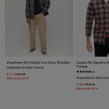
Pantalones De Trabajo Con Cinco Bolsillos
Camisa De Algodón O
Vintage
Disponible En Más Colores
(8)
€ 47,49
Precio Rebajado De
A
€ 94,99
Disponible En Más Colo
Ahorras Un 50 %
€ 48,99
Precio Rebajado 
A
€ 69,99
Ahorras Un 30 %