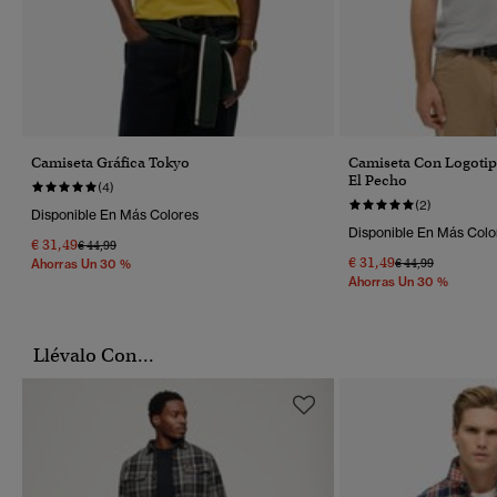
Camiseta Gráfica Tokyo
Camiseta Con Logotip
El Pecho
(4)
(2)
Disponible En Más Colores
Disponible En Más Colo
€ 31,49
Precio Rebajado De
A
€ 44,99
€ 31,49
Precio Rebajado 
A
€ 44,99
Ahorras Un 30 %
Ahorras Un 30 %
Llévalo Con...