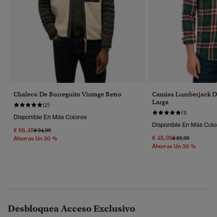
Chaleco De Borreguito Vintage Retro
Camisa Lumberjack 
Larga
(2)
(1)
Disponible En Más Colores
Disponible En Más Colo
€ 66,49
Precio Rebajado De
A
€ 94,99
€ 48,99
Precio Rebajado 
A
€ 69,99
Ahorras Un 30 %
Ahorras Un 30 %
Desbloquea Acceso Exclusivo