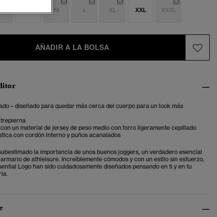
S
S
M
L
XL
XXL
XXXL
AÑADIR A LA BOLSA
ditor
tado – diseñado para quedar más cerca del cuerpo para un look más
trepierna
con un material de jersey de peso medio con forro ligeramente cepillado
stica con cordón interno y puños acanalados
bestimado la importancia de unos buenos joggers, un verdadero esencial
 armario de athleisure. Increíblemente cómodos y con un estilo sin esfuerzo,
sential Logo han sido cuidadosamente diseñados pensando en ti y en tu
ia.
e