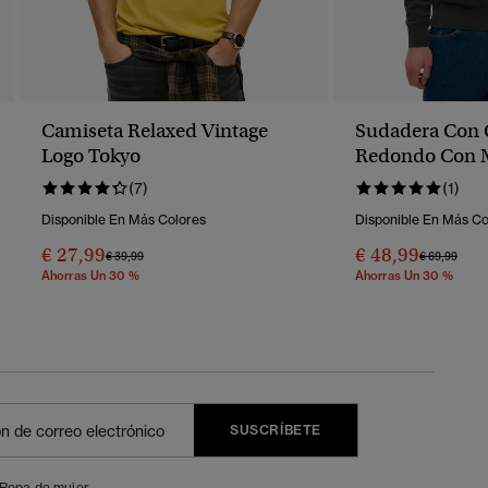
Camiseta Relaxed Vintage
Sudadera Con 
Logo Tokyo
Redondo Con M
(7)
(1)
Disponible En Más Colores
Disponible En Más Co
€ 27,99
€ 48,99
Precio Rebajado De
A
Precio Reba
A
€ 39,99
€ 69,99
Ahorras Un 30 %
Ahorras Un 30 %
SUSCRÍBETE
Ropa de mujer