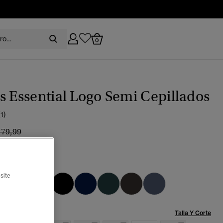
0
s Essential Logo Semi Cepillados
(1)
recio rebajado de
a
 79,99
%
edio piloto
seleccionado
site
Talla:
Talla Y Corte