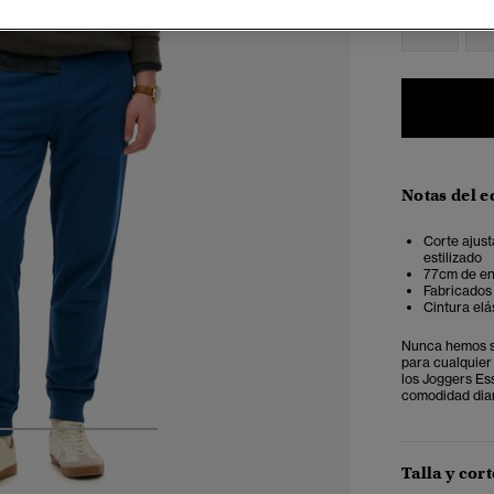
XXS
X
Notas del e
Corte ajus
estilizado
77cm de en
Fabricados 
Cintura elá
Nunca hemos su
para cualquier
los Joggers Es
comodidad diar
4
5
6
7
Talla y cort