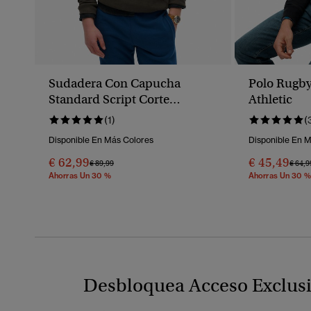
Sudadera Con Capucha
Polo Rugby
Standard Script Corte
Athletic
Relajado
(1)
(
Disponible En Más Colores
Disponible En 
€ 62,99
€ 45,49
Precio Rebajado De
A
Preci
€ 89,99
€ 64,9
Ahorras Un 30 %
Ahorras Un 30 %
Desbloquea Acceso Exclus