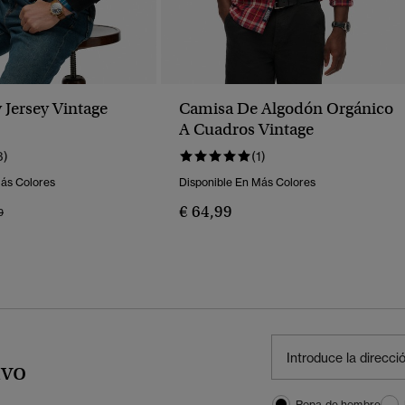
 Jersey Vintage
Camisa De Algodón Orgánico
A Cuadros Vintage
3)
(1)
Más Colores
Disponible En Más Colores
€ 64,99
o Rebajado De
A
9
ivo
Ropa de hombre