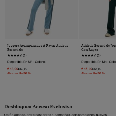
Joggers Acampanados A Rayas Athletic
Athletic Essentials J
Essentials
Con Rayas
(2)
(2)
Disponible En Más Colores
Disponible En Más Colo
€ 48,99
€ 45,49
Precio Rebajado De
A
Precio Rebajado 
A
€ 69,99
€ 64,99
Ahorras Un 30 %
Ahorras Un 30 %
Desbloquea Acceso Exclusivo
Obtén acceso: entre bastidores a campañas, colaboraciones, nuevos