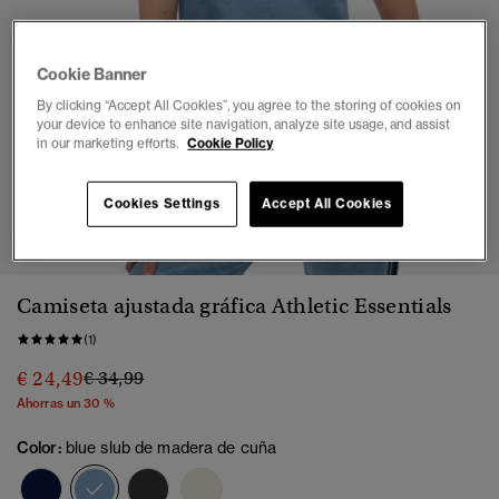
Cookie Banner
By clicking “Accept All Cookies”, you agree to the storing of cookies on
your device to enhance site navigation, analyze site usage, and assist
in our marketing efforts.
Cookie Policy
Cookies Settings
Accept All Cookies
1
2
3
4
5
6
Camiseta ajustada gráfica Athletic Essentials
(1)
Precio rebajado de
a
€ 24,49
€ 34,99
Ahorras un 30 %
Color:
blue slub de madera de cuña
seleccionado