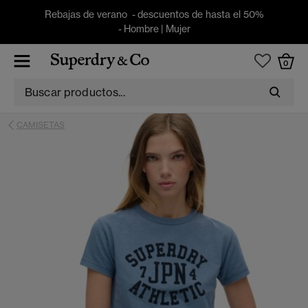
Rebajas de verano - descuentos de hasta el 50%
-
Hombre
|
Mujer
0
CAMISETAS