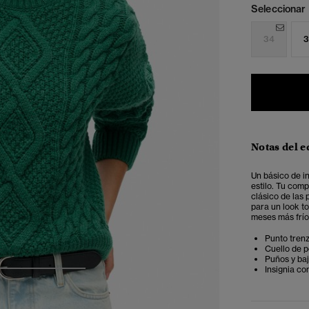
Seleccionar 
34
3
Notas del e
Un básico de i
estilo. Tu com
clásico de las 
para un look to
meses más frío
Punto tren
Cuello de p
Puños y ba
Insignia co
4
5
6