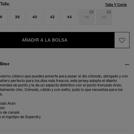
Talla:
Talla Y Corte
6
38
40
42
44
46
48
AÑADIR A LA BOLSA
ditor
nvierno clásico que puedes ponerte para pasar el día cómodo, abrigado y con
pañero perfecto para los días más frescos,
este jersey adopta el diseño
prendas de punto y le da un aspecto distintivo con el punto trenzado Arán,
talmente chic. Cómodo, cálido y con estilo, justo lo que necesitas para los
s.
zado Arán
olo
jo de canalé
n el logotipo de Superdry