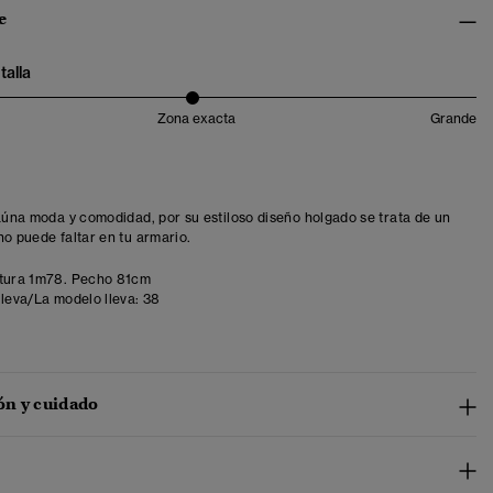
e
talla
Zona exacta
Grande
 aúna moda y comodidad, por su estiloso diseño holgado se trata de un
no puede faltar en tu armario.
tura 1m78. Pecho 81cm
lleva/La modelo lleva:
38
n y cuidado