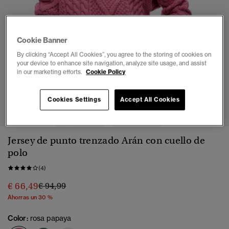
Cookie Banner
By clicking “Accept All Cookies”, you agree to the storing of cookies on
your device to enhance site navigation, analyze site usage, and assist
in our marketing efforts.
Cookie Policy
1
2
3
4
5
6
Cookies Settings
Accept All Cookies
Jersey de punto trenzado Arán con cuello de
polo
(4)
Precio rebajado de
a
€ 66,49
€ 94,99
Ahorras un 30 %
Color:
rosa papaya