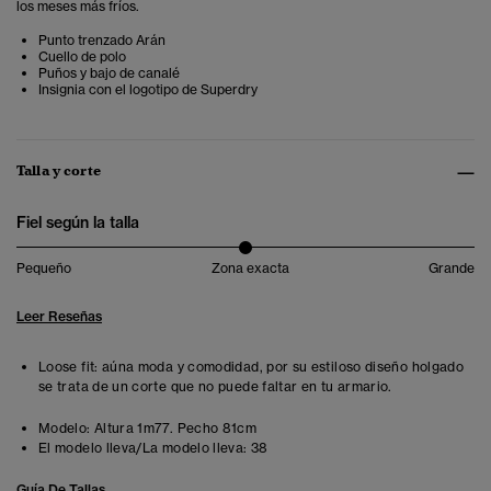
los meses más fríos.
Punto trenzado Arán
Cuello de polo
Puños y bajo de canalé
Insignia con el logotipo de Superdry
Talla y corte
Fiel según la talla
Pequeño
Zona exacta
Grande
Leer Reseñas
Loose fit: aúna moda y comodidad, por su estiloso diseño holgado
se trata de un corte que no puede faltar en tu armario.
Modelo:
Altura 1m77. Pecho 81cm
El modelo lleva/La modelo lleva:
38
Guía De Tallas