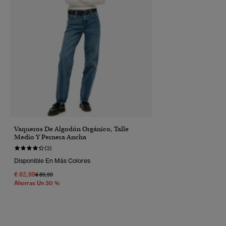
Vaqueros De Algodón Orgánico, Talle
Medio Y Pernera Ancha
(3)
Disponible En Más Colores
€ 62,99
Precio Rebajado De
A
€ 89,99
Ahorras Un 30 %