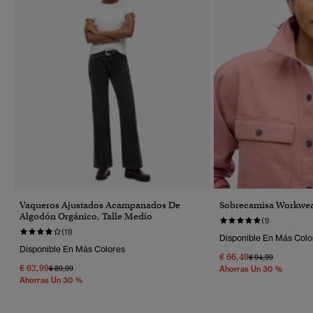
Vaqueros Ajustados Acampanados De
Sobrecamisa Workwe
Algodón Orgánico, Talle Medio
(1)
(11)
Disponible En Más Colo
Disponible En Más Colores
€ 66,49
Precio Rebajado 
A
€ 94,99
€ 62,99
Precio Rebajado De
A
€ 89,99
Ahorras Un 30 %
Ahorras Un 30 %