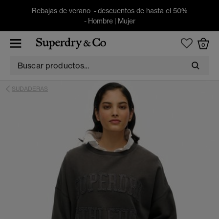
Rebajas de verano - descuentos de hasta el 50%
-
Hombre
|
Mujer
0
SUDADERAS