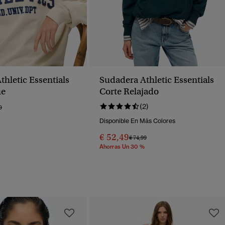
hletic Essentials
Sudadera Athletic Essentials
ue
Corte Relajado
(2)
o Rebajado De
A
9
Disponible En Más Colores
€ 52,49
Precio Rebajado De
A
€ 74,99
Ahorras Un 30 %