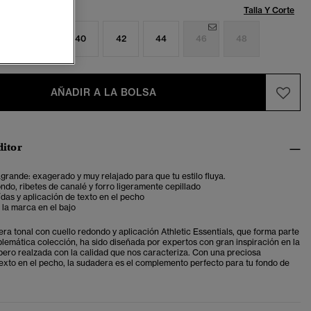
Talla:
Talla Y Corte
6
38
40
42
44
46
48
AÑADIR A LA BOLSA
ditor
grande: exagerado y muy relajado para que tu estilo fluya.
ndo, ribetes de canalé y forro ligeramente cepillado
as y aplicación de texto en el pecho
 la marca en el bajo
ra tonal con cuello redondo y aplicación Athletic Essentials, que forma parte
lemática colección, ha sido diseñada por expertos con gran inspiración en la
pero realzada con la calidad que nos caracteriza. Con una preciosa
texto en el pecho, la sudadera es el complemento perfecto para tu fondo de