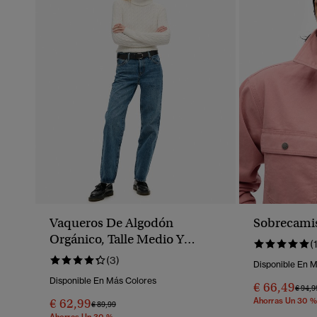
Vaqueros De Algodón
Sobrecami
Orgánico, Talle Medio Y
(
Pernera Ancha
(3)
Disponible En 
Disponible En Más Colores
€ 66,49
Preci
€ 94,9
€ 62,99
Ahorras Un 30 %
Precio Rebajado De
A
€ 89,99