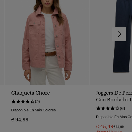
Chaqueta Chore
Joggers De Per
Con Bordado To
(2)
(6)
Disponible En Más Colores
Disponible En Más Co
€ 94,99
€ 45,49
Precio Reba
A
€ 64,99