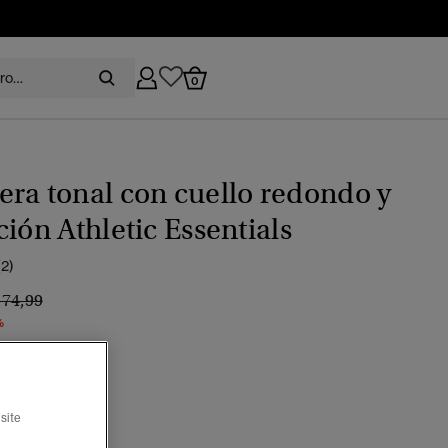
0
ra tonal con cuello redondo y
ción Athletic Essentials
(2)
recio rebajado de
a
 74,99
%
laurel
ccionado
site