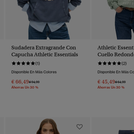
Sudadera Extragrande Con
Athletic Essen
Capucha Athletic Essentials
Cuello Redond
(1)
(2)
Disponible En Más Colores
Disponible En Más Co
€ 66,49
€ 45,49
Precio Rebajado De
A
Precio Reba
A
€ 94,99
€ 64,99
Ahorras Un 30 %
Ahorras Un 30 %