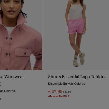
sa Workwear
Shorts Essential Logo Teñidos
1)
Disponible En Más Colores
€ 27,99
Más Colores
Precio Rebajado De
A
€ 39,99
Ahorras Un 30 %
o Rebajado De
A
9