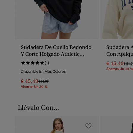
Sudadera De Cuello Redondo
Sudadera At
Y Corte Holgado Athletic
Con Apliq
Essentials
€ 45,49
(1)
Preci
€ 64,9
Ahorras Un 30 %
Disponible En Más Colores
€ 45,49
Precio Rebajado De
A
€ 64,99
Ahorras Un 30 %
Llévalo Con...