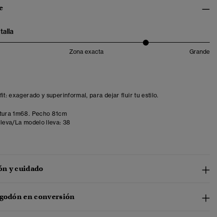
e
talla
Zona exacta
Grande
it: exagerado y superinformal, para dejar fluir tu estilo.
tura 1m68. Pecho 81cm
lleva/La modelo lleva:
38
n y cuidado
lgodón en conversión