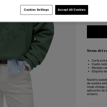
Seleccionar 
Cookies Settings
Accept All Cookies
34
3
Notas del e
Corte extra
Cuello redo
Mangas caíd
Etiqueta de
Nuestra sudade
de nuestra emb
moda vintage, 
aplicación de 
armario.
4
5
6