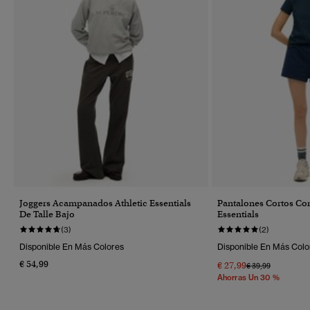
Joggers Acampanados Athletic Essentials
Pantalones Cortos Con
De Talle Bajo
Essentials
(3)
(2)
Disponible En Más Colores
Disponible En Más Colo
€ 54,99
€ 27,99
Precio Rebajado 
A
€ 39,99
Ahorras Un 30 %