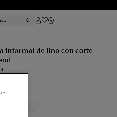
0
 informal de lino con corte
iend
(1)
recio rebajado de
a
 79,99
%
site
 anchas azules
ccionado