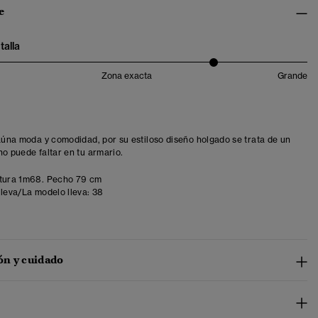
e
talla
Zona exacta
Grande
 aúna moda y comodidad, por su estiloso diseño holgado se trata de un
no puede faltar en tu armario.
tura 1m68. Pecho 79 cm
lleva/La modelo lleva:
38
n y cuidado