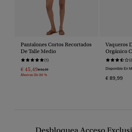
Pantalones Cortos Recortados
Vaqueros 
De Talle Medio
Orgánico C
(1)
(
€ 45,49
Disponible En 
Precio Rebajado De
A
€ 64,99
Ahorras Un 30 %
€ 89,99
Desbloquea Acceso Exclus