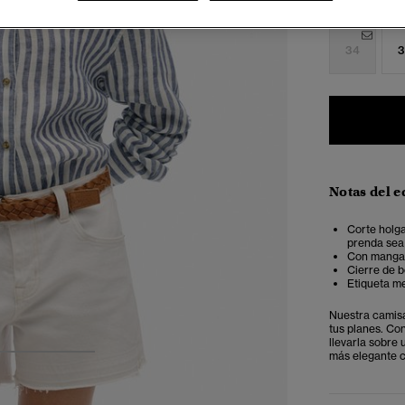
Seleccionar 
34
3
Notas del e
Corte holg
prenda sea
Con manga l
Cierre de 
Etiqueta me
Nuestra camisa 
tus planes. Co
llevarla sobre
más elegante c
3
4
5