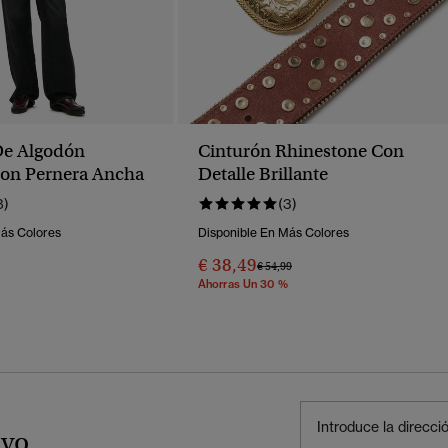
De Algodón
Cinturón Rhinestone Con
on Pernera Ancha
Detalle Brillante
8)
(3)
Más Colores
Disponible En Más Colores
€ 38,49
Precio Rebajado De
A
€ 54,99
Ahorras Un 30 %
ivo