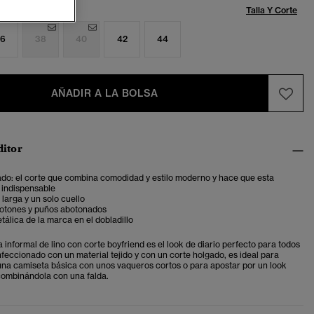
Talla:
Talla Y Corte
6
38
40
42
44
AÑADIR A LA BOLSA
ditor
ado: el corte que combina comodidad y estilo moderno y hace que esta
 indispensable
arga y un solo cuello
botones y puños abotonados
tálica de la marca en el dobladillo
informal de lino con corte boyfriend es el look de diario perfecto para todos
nfeccionado con un material tejido y con un corte holgado, es ideal para
 una camiseta básica con unos vaqueros cortos o para apostar por un look
ombinándola con una falda.