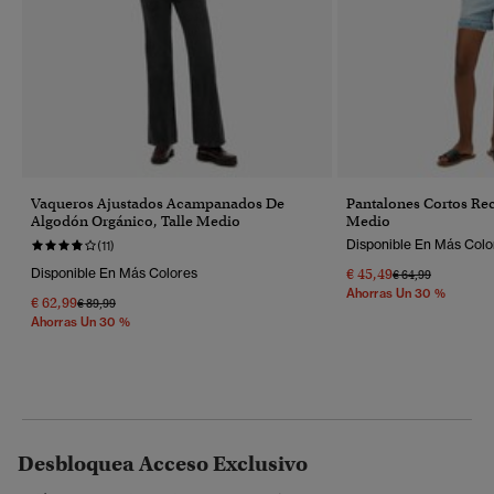
Vaqueros Ajustados Acampanados De
Pantalones Cortos Rec
Algodón Orgánico, Talle Medio
Medio
Disponible En Más Colo
(11)
Disponible En Más Colores
€ 45,49
Precio Rebajado 
A
€ 64,99
Ahorras Un 30 %
€ 62,99
Precio Rebajado De
A
€ 89,99
Ahorras Un 30 %
Desbloquea Acceso Exclusivo