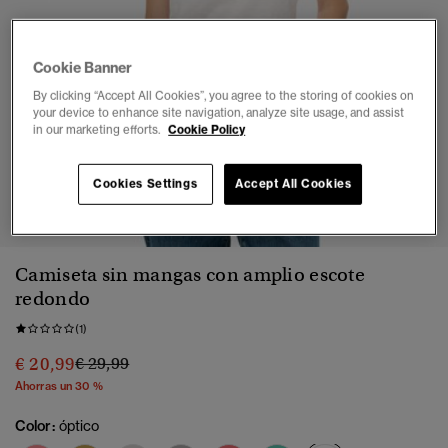
Cookie Banner
By clicking “Accept All Cookies”, you agree to the storing of cookies on
your device to enhance site navigation, analyze site usage, and assist
in our marketing efforts.
Cookie Policy
Cookies Settings
Accept All Cookies
1
2
3
4
5
6
Camiseta sin mangas con amplio escote
redondo
(1)
Precio rebajado de
a
€ 20,99
€ 29,99
Ahorras un 30 %
Color:
óptico