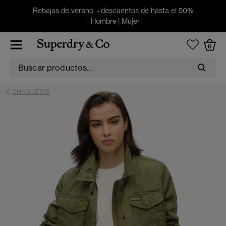
Rebajas de verano - descuentos de hasta el 50%
-
Hombre
|
Mujer
0
CHAQUETAS