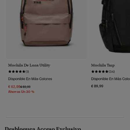
Mochila De Lona Utility
Mochila Tarp
(1)
(34)
Disponible En Más Colores
Disponible En Más Colo
€ 89,99
€ 62,99
Precio Rebajado De
A
€ 89,99
Ahorras Un 30 %
Desbloquea Acceso Exclusivo