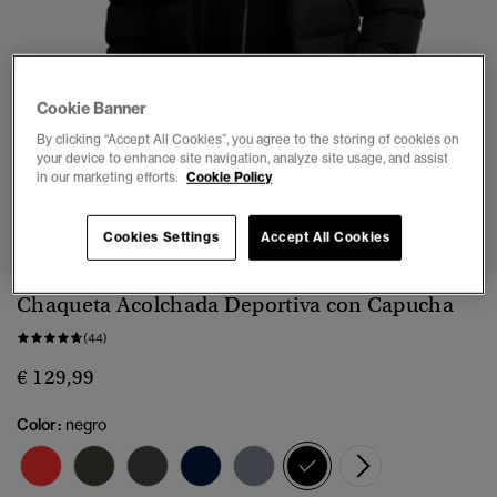
Cookie Banner
By clicking “Accept All Cookies”, you agree to the storing of cookies on
your device to enhance site navigation, analyze site usage, and assist
in our marketing efforts.
Cookie Policy
1
2
3
4
5
6
Cookies Settings
Accept All Cookies
Chaqueta Acolchada Deportiva con Capucha
(44)
€ 129,99
Color:
negro
seleccionado