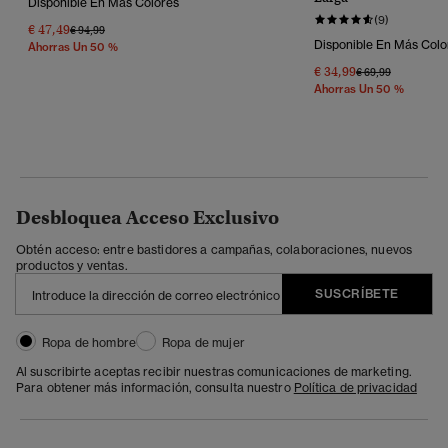
Disponible En Más Colores
(9)
€ 47,49
Precio Rebajado De
A
€ 94,99
Disponible En Más Colo
Ahorras Un 50 %
€ 34,99
Precio Rebajado 
A
€ 69,99
Ahorras Un 50 %
Desbloquea Acceso Exclusivo
Obtén acceso: entre bastidores a campañas, colaboraciones, nuevos
productos y ventas.
SUSCRÍBETE
Ropa de hombre
Ropa de mujer
Al suscribirte aceptas recibir nuestras comunicaciones de marketing.
Para obtener más información, consulta nuestro
Política de privacidad