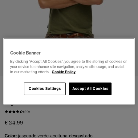
Cookie Banner
1
2
3
4
5
6
7
By clicking “Accept All Cookies”, you agree to the storing of cookies on
your device to enhance site navigation, analyze site usage, and assist
in our marketing efforts.
Cookie Policy
3 POR 65 €
Cookies Settings
Accept All Cookies
Camiseta con cuello de pico en algodón
orgánico Essential
(20)
€ 24,99
Color:
jaspeado verde aceituna desgastado