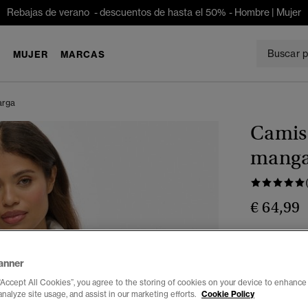
Rebajas de verano - descuentos de hasta el 50% -
Hombre
|
Mujer
E
MUJER
MARCAS
arga
Camisa
manga
€ 64,99
Color:
blanc
anner
“Accept All Cookies”, you agree to the storing of cookies on your device to enhance 
analyze site usage, and assist in our marketing efforts.
Cookie Policy
Seleccionar 