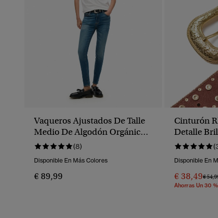
Vaqueros Ajustados De Talle
Cinturón R
Medio De Algodón Orgánico
Detalle Bri
Vintage
(8)
(
Disponible En Más Colores
Disponible En 
€ 89,99
€ 38,49
Preci
€ 54,9
Ahorras Un 30 %