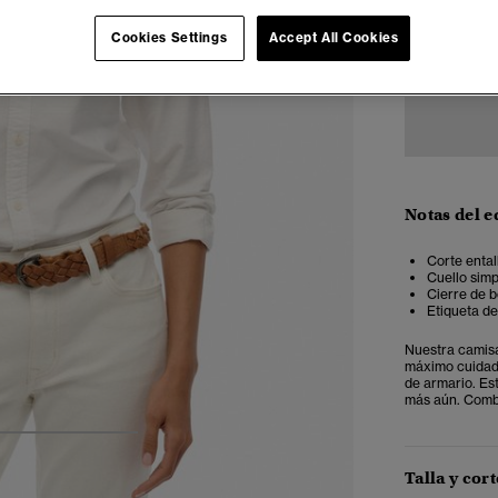
Cookies Settings
Accept All Cookies
34
3
Notas del e
Corte ental
Cuello simp
Cierre de b
Etiqueta de
Nuestra camisa
máximo cuidado
de armario. Es
más aún. Combí
4
5
6
Talla y cort