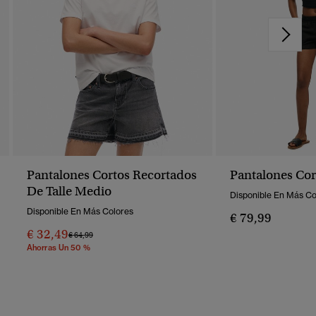
Pantalones Cortos Recortados
Pantalones Cor
De Talle Medio
Disponible En Más Co
Disponible En Más Colores
€ 79,99
€ 32,49
Precio Rebajado De
A
€ 64,99
Ahorras Un 50 %