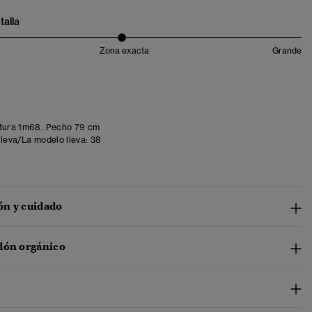
talla
Zona exacta
Grande
tura 1m68. Pecho 79 cm
lleva/La modelo lleva:
38
n y cuidado
dón orgánico