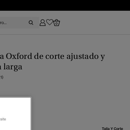
0
 Oxford de corte ajustado y
 larga
(1)
o óptico oxford
site
Talla:
Talla Y Corte