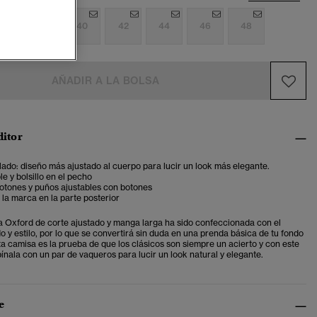
6
38
40
42
44
46
48
AÑADIR A LA BOLSA
ditor
lado: diseño más ajustado al cuerpo para lucir un look más elegante .
le y bolsillo en el pecho
otones y puños ajustables con botones
 la marca en la parte posterior
 Oxford de corte ajustado y manga larga ha sido confeccionada con el
 y estilo, por lo que se convertirá sin duda en una prenda básica de tu fondo
ta camisa es la prueba de que los clásicos son siempre un acierto y con este
nala con un par de vaqueros para lucir un look natural y elegante.
e