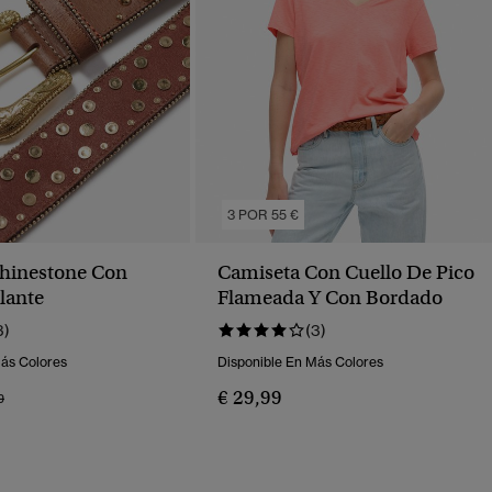
3 POR 55 €
hinestone Con
Camiseta Con Cuello De Pico
llante
Flameada Y Con Bordado
3)
(3)
Más Colores
Disponible En Más Colores
€ 29,99
o Rebajado De
A
9