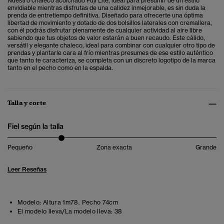
Nuestro chaleco acolchado Fuji Lite, ideal para presumir de un estilo
envidiable mientras disfrutas de una calidez inmejorable, es sin duda la
prenda de entretiempo definitiva. Diseñado para ofrecerte una óptima
libertad de movimiento y dotado de dos bolsillos laterales con cremallera,
con él podrás disfrutar plenamente de cualquier actividad al aire libre
sabiendo que tus objetos de valor estarán a buen recaudo. Este cálido,
versátil y elegante chaleco, ideal para combinar con cualquier otro tipo de
prendas y plantarle cara al frío mientras presumes de ese estilo auténtico
que tanto te caracteriza, se completa con un discreto logotipo de la marca
tanto en el pecho como en la espalda.
Talla y corte
Fiel según la talla
Pequeño
Zona exacta
Grande
Leer Reseñas
Modelo:
Altura 1m78. Pecho 74cm
El modelo lleva/La modelo lleva:
38