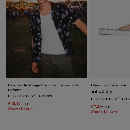
Camisa De Manga Corta Con Estampado
Chanclas Code Essent
Cabana
(1)
Disponible En Más Colores
Disponible En Más Colo
€ 45,49
Precio Rebajado De
A
€ 64,99
€ 7,50
Precio Rebajado D
A
€ 24,99
Ahorras Un 30 %
Ahorras Un 70 %