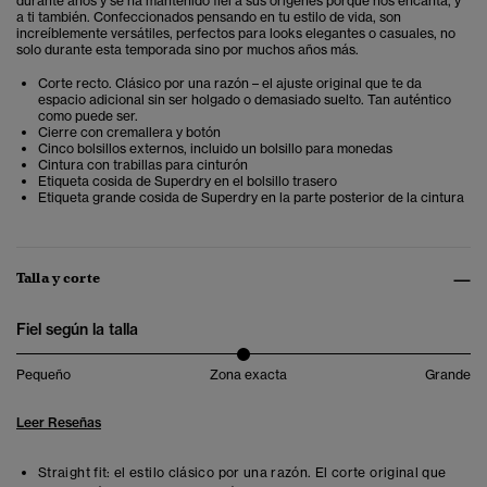
durante años y se ha mantenido fiel a sus orígenes porque nos encanta, y
a ti también. Confeccionados pensando en tu estilo de vida, son
increíblemente versátiles, perfectos para looks elegantes o casuales, no
solo durante esta temporada sino por muchos años más.
Corte recto. Clásico por una razón – el ajuste original que te da
espacio adicional sin ser holgado o demasiado suelto. Tan auténtico
como puede ser.
Cierre con cremallera y botón
Cinco bolsillos externos, incluido un bolsillo para monedas
Cintura con trabillas para cinturón
Etiqueta cosida de Superdry en el bolsillo trasero
Etiqueta grande cosida de Superdry en la parte posterior de la cintura
Talla y corte
Fiel según la talla
Pequeño
Zona exacta
Grande
Leer Reseñas
Straight fit: el estilo clásico por una razón. El corte original que