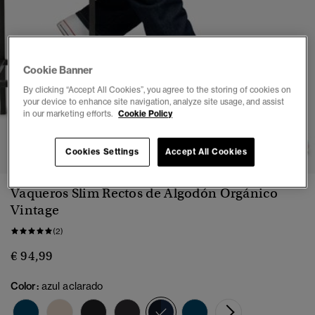
Cookie Banner
By clicking “Accept All Cookies”, you agree to the storing of cookies on
your device to enhance site navigation, analyze site usage, and assist
in our marketing efforts.
Cookie Policy
1
2
3
4
5
6
7
Cookies Settings
Accept All Cookies
Vaqueros Slim Rectos de Algodón Orgánico
Vintage
(2)
€ 94,99
Color:
azul aclarado
seleccionado