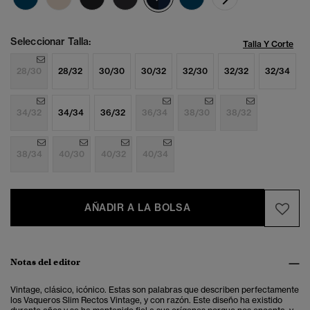
Seleccionar Talla:
Talla Y Corte
28/30
28/32
30/30
30/32
32/30
32/32
32/34
34/32
34/34
36/32
36/34
38/30
38/32
38/34
40/30
40/32
40/34
AÑADIR A LA BOLSA
Notas del editor
Vintage, clásico, icónico. Estas son palabras que describen perfectamente
los Vaqueros Slim Rectos Vintage, y con razón. Este diseño ha existido