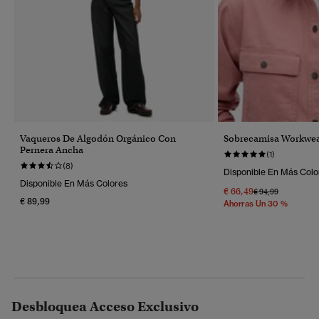
Vaqueros De Algodón Orgánico Con
Sobrecamisa Workwe
Pernera Ancha
(1)
(8)
Disponible En Más Colo
Disponible En Más Colores
€ 66,49
Precio Rebajado 
A
€ 94,99
€ 89,99
Ahorras Un 30 %
Desbloquea Acceso Exclusivo