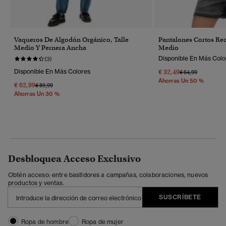
Vaqueros De Algodón Orgánico, Talle
Pantalones Cortos Rec
Medio Y Pernera Ancha
Medio
Disponible En Más Colo
(3)
Disponible En Más Colores
€ 32,49
Precio Rebajado 
A
€ 64,99
Ahorras Un 50 %
€ 62,99
Precio Rebajado De
A
€ 89,99
Ahorras Un 30 %
Desbloquea Acceso Exclusivo
Obtén acceso: entre bastidores a campañas, colaboraciones, nuevos
productos y ventas.
SUSCRÍBETE
Ropa de hombre
Ropa de mujer