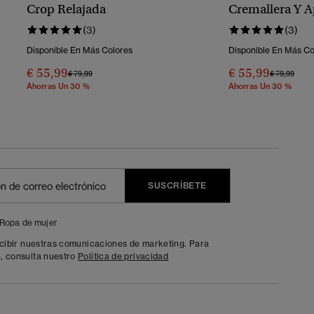
Crop Relajada
Cremallera Y A
Athletic Essent
(3)
(3)
Disponible En Más Colores
Disponible En Más Co
€ 55,99
€ 55,99
Precio Rebajado De
A
Precio Reba
A
€ 79,99
€ 79,99
Ahorras Un 30 %
Ahorras Un 30 %
SUSCRÍBETE
Ropa de mujer
ecibir nuestras comunicaciones de marketing. Para
, consulta nuestro
Política de privacidad