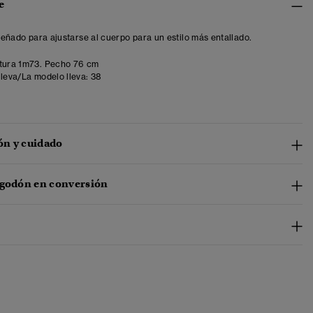
e
iseñado para ajustarse al cuerpo para un estilo más entallado.
tura 1m73. Pecho 76 cm
lleva/La modelo lleva:
38
n y cuidado
lgodón en conversión