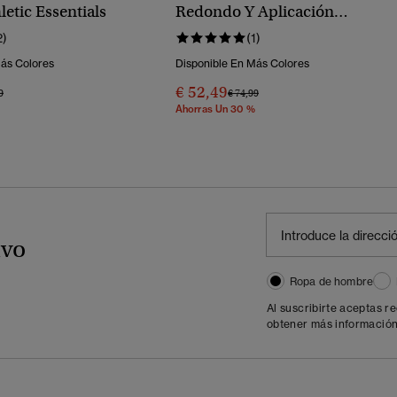
letic Essentials
Redondo Y Aplicación
Athletic Essentials
2)
(1)
Más Colores
Disponible En Más Colores
€ 52,49
o Rebajado De
A
Precio Rebajado De
A
9
€ 74,99
Ahorras Un 30 %
ivo
Ropa de hombre
Al suscribirte aceptas r
obtener más información