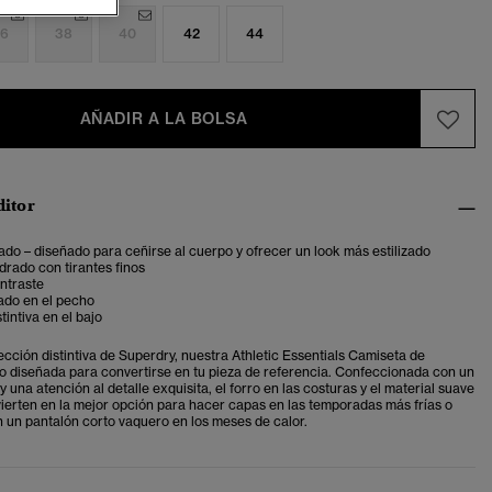
6
38
40
42
44
AÑADIR A LA BOLSA
ditor
ado – diseñado para ceñirse al cuerpo y ofrecer un look más estilizado
rado con tirantes finos
ntraste
ado en el pecho
tintiva en el bajo
ección distintiva de Superdry, nuestra Athletic Essentials Camiseta de
do diseñada para convertirse en tu pieza de referencia. Confeccionada con un
y una atención al detalle exquisita, el forro en las costuras y el material suave
nvierten en la mejor opción para hacer capas en las temporadas más frías o
 un pantalón corto vaquero en los meses de calor.