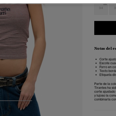
34
3
Notas del e
Corte ajust
Escote cuad
Forro en co
Texto bord
Etiqueta dis
Parte de la col
Tirantes ha si
corte ajustado 
y lujoso la co
combinarla con
4
5
6