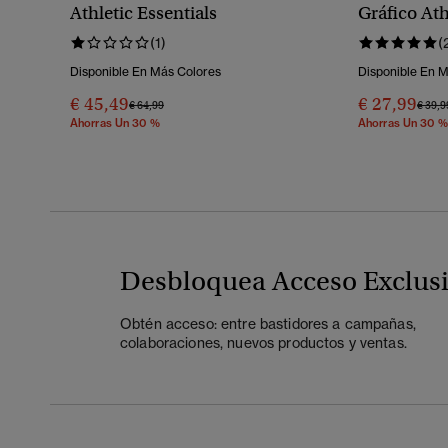
Athletic Essentials
Gráfico Ath
(1)
(
Disponible En Más Colores
Disponible En 
€ 45,49
€ 27,99
Precio Rebajado De
A
Preci
€ 64,99
€ 39,9
Ahorras Un 30 %
Ahorras Un 30 %
Desbloquea Acceso Exclus
Obtén acceso: entre bastidores a campañas,
colaboraciones, nuevos productos y ventas.