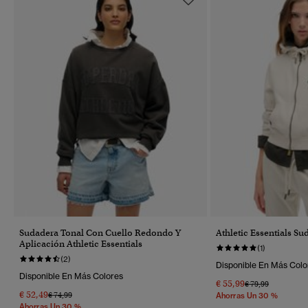
Sudadera Tonal Con Cuello Redondo Y
Athletic Essentials S
Aplicación Athletic Essentials
(1)
(2)
Disponible En Más Colo
Disponible En Más Colores
€ 55,99
Precio Rebajado 
A
€ 79,99
€ 52,49
Precio Rebajado De
A
€ 74,99
Ahorras Un 30 %
Ahorras Un 30 %