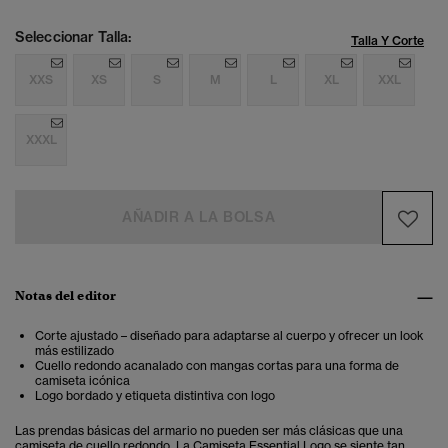
Seleccionar Talla:
Talla Y Corte
XXS
XS
S
M
L
XL
XXL
XXXL
AÑADIR A LA BOLSA
Notas del editor
Corte ajustado – diseñado para adaptarse al cuerpo y ofrecer un look
más estilizado
Cuello redondo acanalado con mangas cortas para una forma de
camiseta icónica
Logo bordado y etiqueta distintiva con logo
Las prendas básicas del armario no pueden ser más clásicas que una
camiseta de cuello redondo. La Camiseta Essential Logo se siente tan