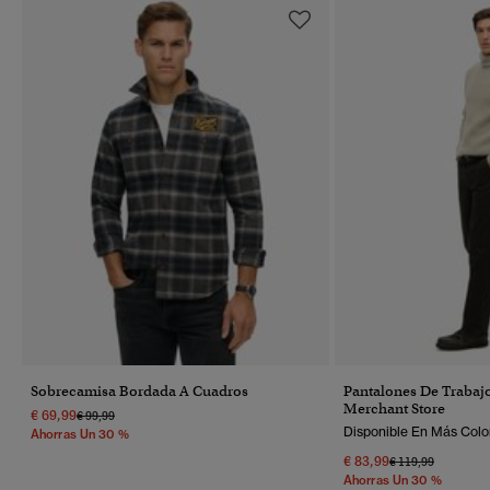
Sobrecamisa Bordada A Cuadros
Pantalones De Trabajo
Merchant Store
€ 69,99
Precio Rebajado De
A
€ 99,99
Disponible En Más Colo
Ahorras Un 30 %
€ 83,99
Precio Rebajado 
A
€ 119,99
Ahorras Un 30 %