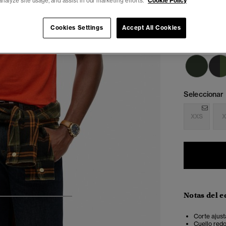
analyze site usage, and assist in our marketing efforts.
Cookie Policy
Cookies Settings
Accept All Cookies
Seleccionar 
XXS
X
Notas del e
4
5
6
7
Corte ajust
Cuello red