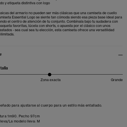
o y etiqueta distintiva con logo
sicas del armario no pueden ser más clásicas que una camiseta de cuello
miseta Essential Logo se siente tan cómoda siendo esa pieza base ideal para
ndo el centro de atención de tu conjunto. Combínala bajo tu sudadera con
aqueta favoritas, lúcela con shorts, o apuesta por el clásico con unos
stados - sea cual sea tu elección, esta camiseta ofrece una versatilidad
ilimitada.
e
talla
Zona exacta
Grande
iseñado para ajustarse al cuerpo para un estilo más entallado.
tura 1m90. Pecho 97cm
lleva/La modelo lleva:
M