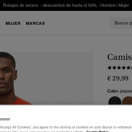
Rebajas de verano - descuentos de hasta el 50% -
Hombre
|
Mujer
E
MUJER
MARCAS
Camise
€ 29,99
Color:
jaspea
anner
“Accept All Cookies”, you agree to the storing of cookies on your device to enhance 