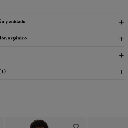
n y cuidado
dón orgánico
(1)