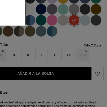
seleccionado
Talla:
Talla Y Corte
S
S
M
L
XL
XXL
XXXL
AÑADIR A LA BOLSA
ditor
ado – diseñado para adaptarse al cuerpo y ofrecer un look más estilizado
ondo acanalado con mangas cortas para una forma de camiseta icónica