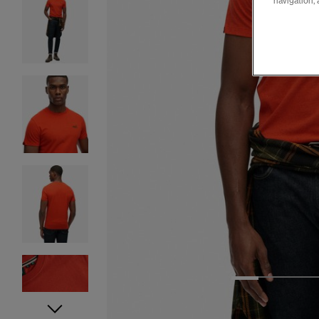
navigation, 
1
2
3