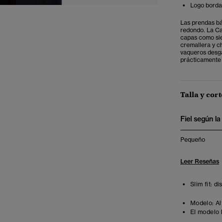
Logo bordad
Las prendas bá
redondo. La Ca
capas como sie
cremallera y ch
vaqueros desga
prácticamente 
Talla y cort
Fiel según la 
Pequeño
Leer Reseñas
Slim fit: d
Modelo:
Al
El modelo 