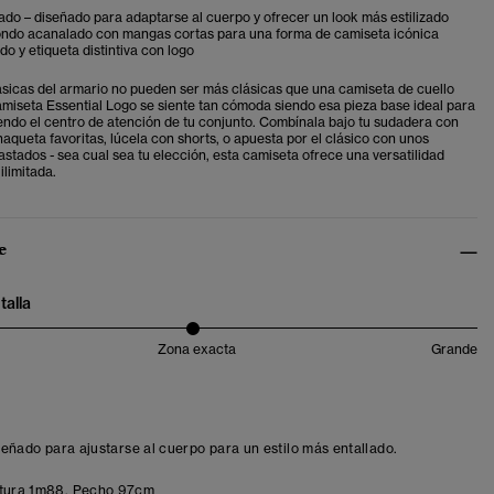
ado – diseñado para adaptarse al cuerpo y ofrecer un look más estilizado
ondo acanalado con mangas cortas para una forma de camiseta icónica
o y etiqueta distintiva con logo
sicas del armario no pueden ser más clásicas que una camiseta de cuello
miseta Essential Logo se siente tan cómoda siendo esa pieza base ideal para
ndo el centro de atención de tu conjunto. Combínala bajo tu sudadera con
aqueta favoritas, lúcela con shorts, o apuesta por el clásico con unos
stados - sea cual sea tu elección, esta camiseta ofrece una versatilidad
ilimitada.
e
talla
Zona exacta
Grande
iseñado para ajustarse al cuerpo para un estilo más entallado.
tura 1m88. Pecho 97cm