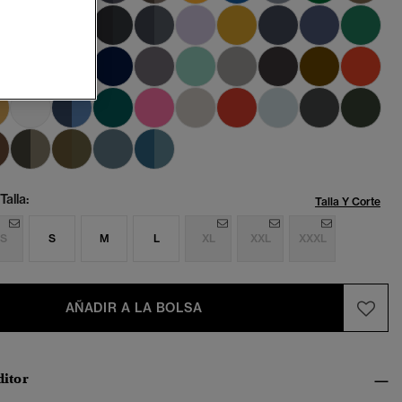
Talla:
Talla Y Corte
S
S
M
L
XL
XXL
XXXL
AÑADIR A LA BOLSA
ditor