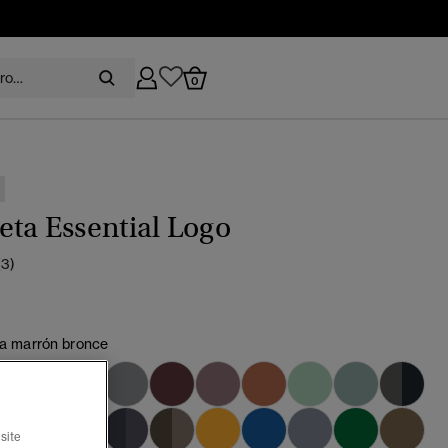
0
ta Essential Logo
(3)
lla marrón bronce
seleccionado
site