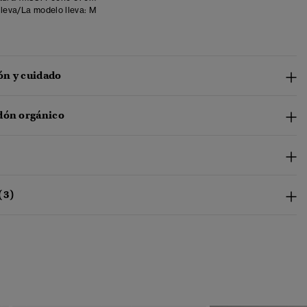
lleva/La modelo lleva:
M
n y cuidado
dón orgánico
(3)