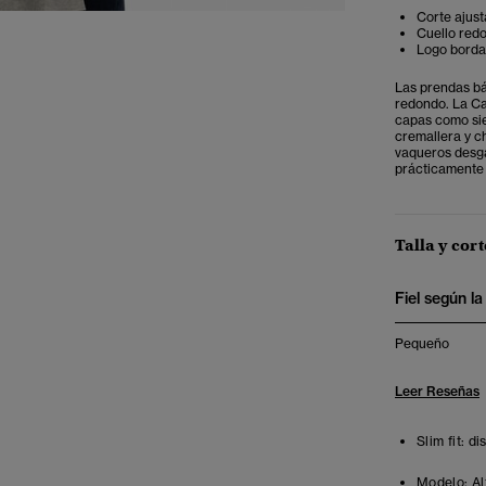
Corte ajust
Cuello red
Logo bordad
Las prendas bá
redondo. La Ca
capas como sie
cremallera y ch
vaqueros desga
prácticamente 
Talla y cort
Fiel según la 
Pequeño
Leer Reseñas
Slim fit: d
Modelo:
Al