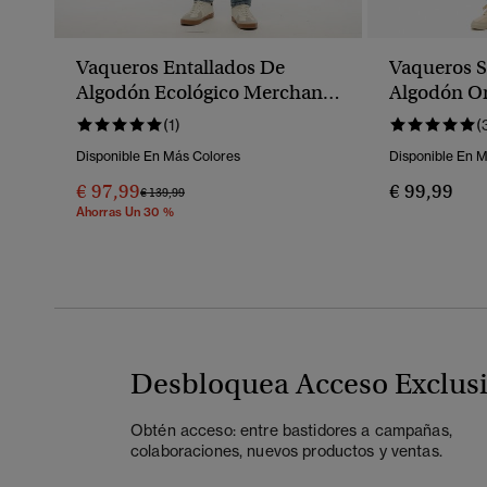
Vaqueros Entallados De
Vaqueros S
Algodón Ecológico Merchant
Algodón Or
Store
(1)
(
Disponible En Más Colores
Disponible En 
€ 97,99
€ 99,99
Precio Rebajado De
A
€ 139,99
Ahorras Un 30 %
Desbloquea Acceso Exclus
Obtén acceso: entre bastidores a campañas,
colaboraciones, nuevos productos y ventas.