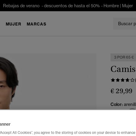
Rebajas de verano - descuentos de hasta el 50% -
Hombre
|
Mujer
E
MUJER
MARCAS
3 POR 65 €
Camise
€ 29,99
Color:
areni
anner
“Accept All Cookies”, you agree to the storing of cookies on your device to enhance 