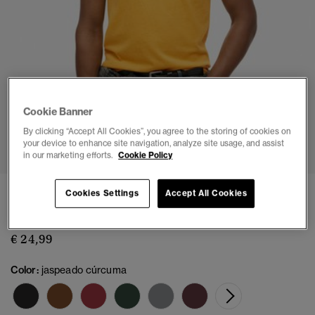
Cookie Banner
By clicking “Accept All Cookies”, you agree to the storing of cookies on
1
2
3
4
5
6
7
your device to enhance site navigation, analyze site usage, and assist
in our marketing efforts.
Cookie Policy
Camiseta Essential Logo
Cookies Settings
Accept All Cookies
(11)
€ 24,99
Color:
jaspeado cúrcuma