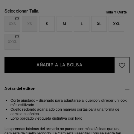
Seleccionar Talla:
Talla Y Corte
XXS
XS
S
M
L
XL
XXL
XXXL
AÑADIR A LA BOLSA
Notas del editor
Corte ajustado – diseñado para adaptarse al cuerpo y ofrecer un look
más estilizado
Cuello redondo acanalado con mangas cortas para una forma de
camiseta icónica
Logo bordado y etiqueta distintiva con logo
Las prendas básicas del armario no pueden ser más clásicas que una
camiseta de cuello redondo. La Camiseta Essential Logo se siente tan