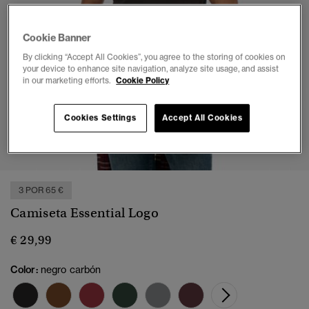
Cookie Banner
By clicking “Accept All Cookies”, you agree to the storing of cookies on
your device to enhance site navigation, analyze site usage, and assist
in our marketing efforts.
Cookie Policy
Cookies Settings
Accept All Cookies
1
2
3
4
5
6
3 POR 65 €
Camiseta Essential Logo
€ 29,99
Color:
negro carbón