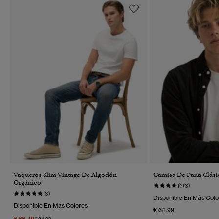
Vaqueros Slim Vintage De Algodón
Camisa De Pana Clási
Orgánico
(3)
(3)
Disponible En Más Colo
Disponible En Más Colores
€ 64,99
€ 66,49
Precio Rebajado De
A
€ 94,99