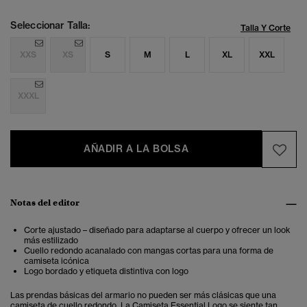
Seleccionar Talla:
Talla Y Corte
XXS
XS
S
M
L
XL
XXL
XXXL
AÑADIR A LA BOLSA
Notas del editor
Corte ajustado – diseñado para adaptarse al cuerpo y ofrecer un look
más estilizado
Cuello redondo acanalado con mangas cortas para una forma de
camiseta icónica
Logo bordado y etiqueta distintiva con logo
Las prendas básicas del armario no pueden ser más clásicas que una
camiseta de cuello redondo. La Camiseta Essential Logo se siente tan