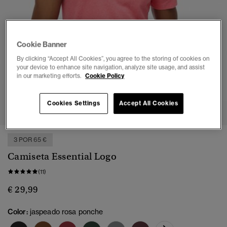
Cookie Banner
By clicking “Accept All Cookies”, you agree to the storing of cookies on
your device to enhance site navigation, analyze site usage, and assist
in our marketing efforts.
Cookie Policy
1
2
3
4
5
6
Cookies Settings
Accept All Cookies
3 POR 65 €
Camiseta Essential Logo
(11)
€ 29,99
Color:
jaspeado rosa ponche